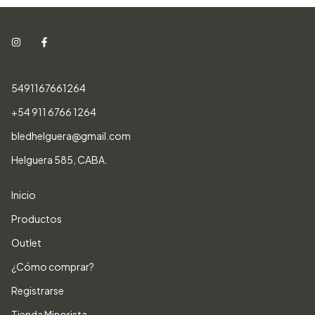
5491167661264
+54 911 6766 1264
bledhelguera@gmail.com
Helguera 585, CABA.
Inicio
Productos
Outlet
¿Cómo comprar?
Registrarse
Tienda Minorista