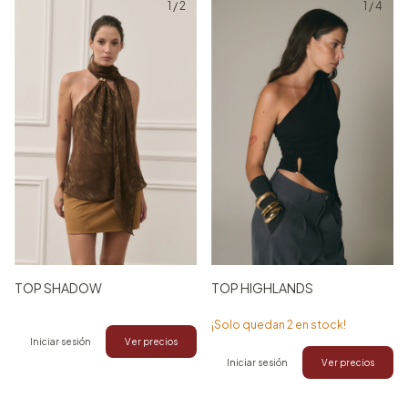
1
/
2
1
/
4
TOP SHADOW
TOP HIGHLANDS
¡Solo quedan
2
en stock!
Iniciar sesión
Ver precios
Iniciar sesión
Ver precios