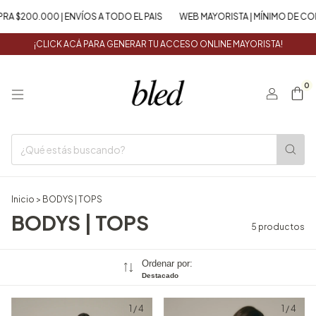
 $200.000 | ENVÍOS A TODO EL PAIS
WEB MAYORISTA | MÍNIMO DE COMP
¡CLICK ACÁ PARA GENERAR TU ACCESO ONLINE MAYORISTA!
0
Inicio
>
BODYS | TOPS
BODYS | TOPS
5 productos
Ordenar por:
Destacado
1
/
4
1
/
4