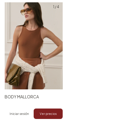
1
/
4
BODY MALLORCA
Iniciar sesión
Ver precios